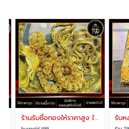
ร้านรับซื้อทองให้ราคาสูง ใกล้ฉัน
รับหลอ
buygold t99
ร้าน T99 ร