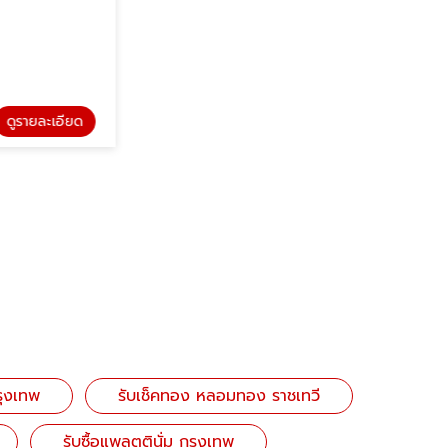
รายละเอียด
กรุงเทพ
รับเช็คทอง หลอมทอง ราชเทวี
รับซื้อแพลตตินั่ม กรุงเทพ