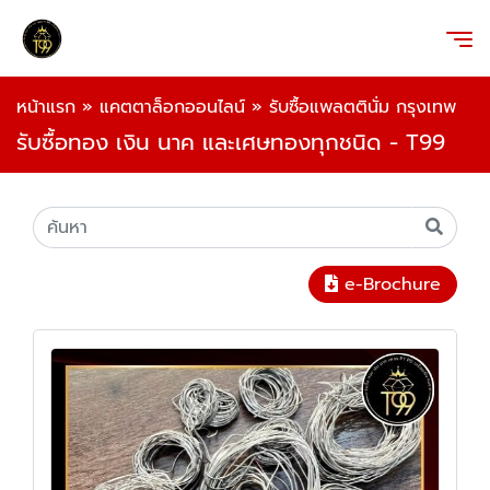
หน้าแรก
»
แคตตาล็อกออนไลน์
»
รับซื้อแพลตตินั่ม กรุงเทพ
รับซื้อทอง เงิน นาค และเศษทองทุกชนิด - T99
e-Brochure