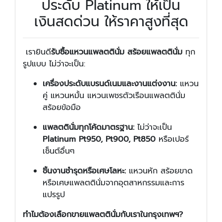
ประดับ Platinum ให้เป็น
เงินสดด่วน ให้ราคาสูงที่สุด
เรายินดี
รับซื้อแหวนแพลตตินั่ม สร้อยแพลตตินั่ม
ทุก
รูปแบบ ไม่ว่าจะเป็น:
เครื่องประดับแบรนด์เนมและงานแต่งงาน:
แหวน
คู่ แหวนหมั้น แหวนเพชรตัวเรือนแพลตตินั่ม
สร้อยข้อมือ
แพลตตินั่มทุกโค้ดมาตรฐาน:
ไม่ว่าจะเป็น
Platinum Pt950, Pt900, Pt850
หรือเปอร์
เซ็นต์อื่นๆ
ชิ้นงานชำรุดหรือเศษโลหะ:
แหวนหัก สร้อยขาด
หรือเศษแพลตตินั่มจากอุตสาหกรรมและการ
แปรรูป
ทำไมต้องเลือกขายแพลตตินั่มกับเราในกรุงเทพฯ?