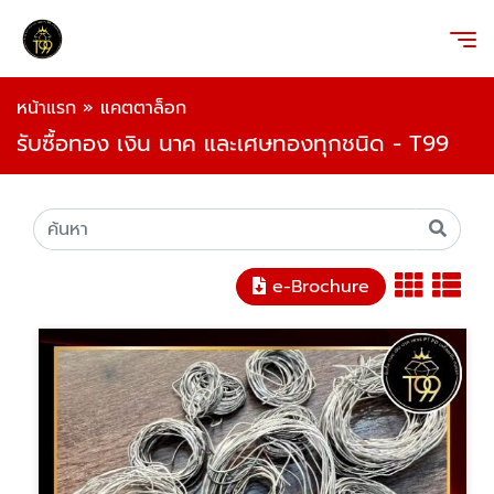
หน้าแรก
»
แคตตาล็อก
รับซื้อทอง เงิน นาค และเศษทองทุกชนิด - T99
e-Brochure