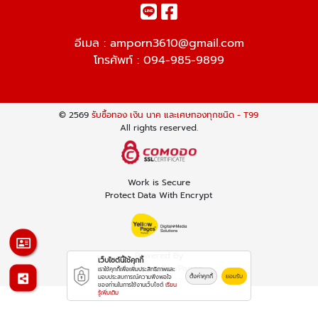
อีเมล :
amporn3610@gmail.com
โทรศัพท์ :
094-985-9899
© 2569
รับซื้อทอง เงิน นาค และเศษทองทุกชนิด - T99
All rights reserved.
Work is Secure
Protect Data With Encrypt
Powered By
เว็บไซต์นี้ใช้คุกกี้
Thailand YellowPages
เราใช้คุกกี้เพื่อเพิ่มประสิทธิภาพและ
ตั้งค่าคุกกี้
ยอมรับ
มอบประสบการณ์ความพึงพอใจ
ของท่านในการใช้งานเว็บไซต์
เรียน
รู้เพิ่มเติม